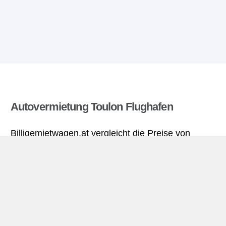
Autovermietung Toulon Flughafen
Billigemietwagen.at vergleicht die Preise von
mehreren Autovermietungen und findet die besten
Angebote für Mietwagen. Alle Preise für
Mietwagen in Toulon Flughafen sich inklusive
nötiger Versicherungsschutz und aller Kilometer.
Toulon Flughafen miniguide