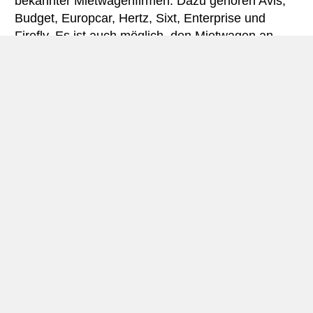
bekannter Mietwagenfirmen. Dazu gehören Avis,
Budget, Europcar, Hertz, Sixt, Enterprise und
Firefly. Es ist auch möglich, den Mietwagen an
einer Station im Zentrum von Nizza abzuholen.
Über Nizza
Mitten an der französischen Riviera, der Côte
d’Azur liegt Nizza, eine der größten Städte
Frankreichs
. Sie ist das Verwaltungszentrum des
Departements Alpes-Maritime in der Region
Provence-Alpes-Côte d’Azur (PACA). Die
Bevölkerung in Nizza zählt 350.000 Einwohner,
aber die Stadt ist das Zentrum eines größeren
Stadtgebiets (einschließlich der Nachbarstädte
Antibes
und
Cannes
) mit einer
Gesamtbevölkerung von rund einer Million
Einwohnern.