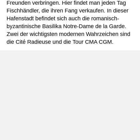
Freunden verbringen. Hier findet man jeden Tag
Fischhändler, die ihren Fang verkaufen. In dieser
Hafenstadt befindet sich auch die romanisch-
byzantinische Basilika Notre-Dame de la Garde.
Zwei der wichtigsten modernen Wahrzeichen sind
die Cité Radieuse und die Tour CMA CGM.
Nizza liegt 125 Kilometer von Toulon entfernt. Es
ist eines der bevölkerungsreichsten Stadtgebiete
Frankreichs und die Hauptstadt des Départements
Alpes-Maritimes. Die Metropolregion dehnt sich
über die Verwaltungsgrenzen der Stadt hinaus
aus. Einer der größten Vorteile einer Reise nach
Nizza ist, dass diese Stadt eine ruhige natürliche
Umgebung bietet. Die als Promenade des Anglais
bekannte Strandpromenade zieht jeden Monat
zahlreiche Besucher an. Das sanfte Licht und die
klare Luft haben verschiedene Maler inspiriert,