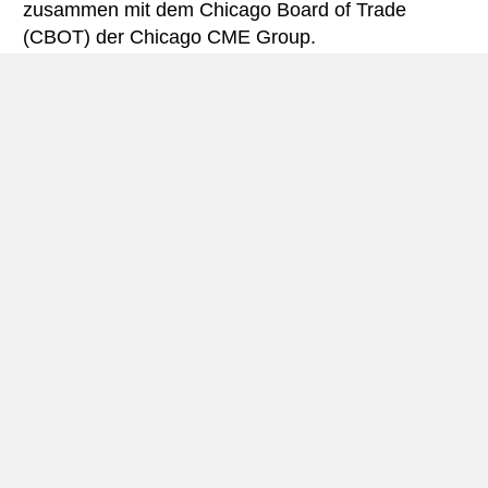
zusammen mit dem Chicago Board of Trade
(CBOT) der Chicago CME Group.
Es gibt mehrere Orte in Chicago, die man als
Tourist besuchen kann. Sie werden eine Mischung
aus historischen Stätten und modernen Gebäuden
vorfinden, die Sie begeistern werden. Der erste ist
der Millenium Park, eine prächtige Struktur, in der
kreative Kunst, Architektur und
Landschaftsgestaltung gezeigt werden. Im Park
befindet sich der Kronenbrunnen. Dieses Gebäude
wurde vom spanischen Künstler Jaume Plensa
entworfen. Die Struktur verfügt über zwei 50-Fuß-
Türme, die die gegenüberliegenden Enden eines
flachen reflektierenden Pools sind.
Besucher können auch das Field Museum
besuchen. Dieses Museum beherbergt einzigartige
Artefakte aus verschiedenen Epochen und