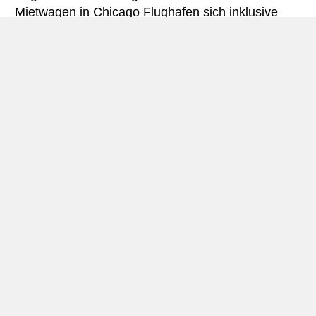
Mietwagen in Chicago Flughafen sich inklusive
nötiger Versicherungsschutz und aller Kilometer.
Chicago Flughafen miniguide
Autovermietung Chicago Flughafen
Chicago O’Hare International Flughafen (ORD) ist
29 Meilen nordwestlich von
Chicago
. Im Jahr 2009