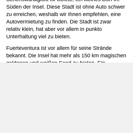
Süden der Insel. Diese Stadt ist ohne Auto schwer
zu erreichen, weshalb wir Ihnen empfehlen, eine
Autovermietung zu finden. Die Stadt ist zwar
relativ klein, hat aber vor allem in punkto
Unterhaltung viel zu bieten.
Fuerteventura ist vor allem für seine Strände
bekannt. Die Insel hat mehr als 150 km magischen
goldenen und weißen Sand zu bieten. Ein
Wasserpark, eine weitläufige Autobahn, Golfplätze
und Yachthäfen vervollständigen die
Gesamtpracht der Insel. Wenn Sie einen aktiven
Urlaub suchen, bietet die Insel großartige
Möglichkeiten zum Windsurfen, Kitesurfen,
Hochseefischen, Walbeobachtungen und Tauchen.
Wenn Sie sich hingegen entspannen möchten, ist
der herrliche Sandstrand der perfekte Ort, um
wieder zu sich selbst zu finden, während man den