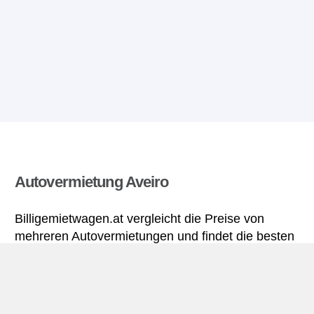
Autovermietung Aveiro
Billigemietwagen.at vergleicht die Preise von
mehreren Autovermietungen und findet die besten
Angebote für Mietwagen. Alle Preise für
Mietwagen in Aveiro sich inklusive nötiger
Versicherungsschutz und aller Kilometer.