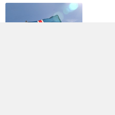
Autovermietung Island
Island, im Nordatlantik (zwischen Norwegen und
Grönland), Europas zweitgrößter Insel – hat aber
einen relativ bescheidenen Bevölkerung (306.694
Einwohner im Jahr 2009). Historisch gesehen hat
die Insel einen norwegischen (und schließlich
Dänisch) zuständig gewesen. Im Jahre 1918
jedoch, Island Autonomie, sondern mit dem
dänischen König als formale Staatsoberhaupt. Seit