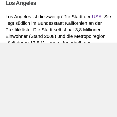
Los Angeles
Los Angeles ist die zweitgrößte Stadt der
USA
. Sie
liegt südlich im Bundesstaat Kalifornien an der
Pazifikküste. Die Stadt selbst hat 3,8 Millionen
Einwohner (Stand 2008) und die Metropolregion
zählt deren 17,5 Millionen . Innerhalb der
Stadtgrenzen befinden sich mehrere autonome
Städte, darunter Santa Monica und Beverly Hills.
Los Angeles ist am bekanntesten für seine
Filmindustrie in Hollywood. Eine berühmte
Touristenattraktion ist der Besuch der Universal
Studios, in denen sich auch ein Vergnügungspark
befindet.
Der Walk of Fame, ein mit Sternen gesäumter
Gehweg neben dem Hollywood Boulevard, ist eine
weitere berühmte Touristenattraktion. Andere