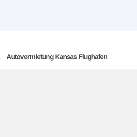
Autovermietung Kansas Flughafen
Billigemietwagen.at vergleicht die Preise von
mehreren Autovermietungen und findet die besten
Angebote für Mietwagen. Alle Preise für
Mietwagen in Kansas Flughafen sich inklusive
nötiger Versicherungsschutz und aller Kilometer.
Kansas Flughafen miniguide