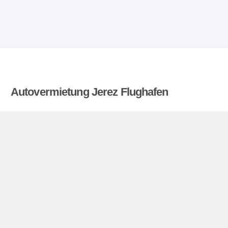
Autovermietung Jerez Flughafen
Billigemietwagen.at vergleicht die Preise von
mehreren Autovermietungen und findet die besten
Angebote für Mietwagen. Alle Preise für
Mietwagen in Jerez Flughafen sich inklusive
nötiger Versicherungsschutz und aller Kilometer.
Jerez Flughafen miniguide