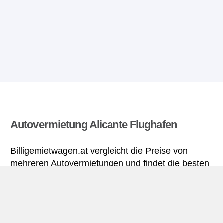
Autovermietung Alicante Flughafen
Billigemietwagen.at vergleicht die Preise von
mehreren Autovermietungen und findet die besten
Angebote für Mietwagen. Alle Preise für
Mietwagen in Alicante Flughafen sich inklusive
nötiger Versicherungsschutz und aller Kilometer.