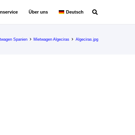
nservice
Über uns
Deutsch
twagen Spanien
Mietwagen Algeciras
Algeciras.jpg