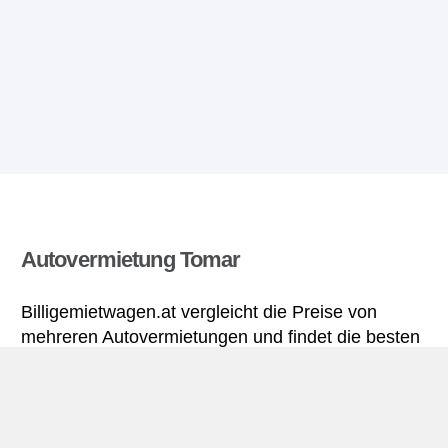
Autovermietung Tomar
Billigemietwagen.at vergleicht die Preise von
mehreren Autovermietungen und findet die besten
Angebote für Mietwagen. Alle Preise für
Mietwagen in Tomar sich inklusive nötiger
Versicherungsschutz und aller Kilometer.