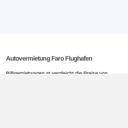
Autovermietung Faro Flughafen
Billigemietwagen.at vergleicht die Preise von
mehreren Autovermietungen und findet die besten
Angebote für Mietwagen. Alle Preise für
Mietwagen in Faro Flughafen sich inklusive nötiger
Versicherungsschutz und aller Kilometer.
Faro Flughafen miniguide