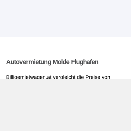
Autovermietung Molde Flughafen
Billigemietwagen.at vergleicht die Preise von
mehreren Autovermietungen und findet die besten
Angebote für Mietwagen. Alle Preise für
Mietwagen in Molde Flughafen sich inklusive
nötiger Versicherungsschutz und aller Kilometer.
Molde Flughafen miniguide