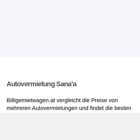
Autovermietung Sana’a
Billigemietwagen.at vergleicht die Preise von
mehreren Autovermietungen und findet die besten
Angebote für Mietwagen. Alle Preise für
Mietwagen in Sana’a sich inklusive nötiger
Versicherungsschutz und aller Kilometer.