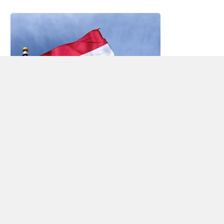
Autovermietung Jemen
Jemen (Jemen), ist Halbinsel südlich der Araber –
und haben eine gemeinsame Grenze mit
Saudi-
Arabien
im Norden und Oman im Osten.Ansonsten
hat das Land eine lange Küste des Roten Meeres
im Westen und dem Golf von Aden im Süden. Es
werden 23,8 Millionen Menschen im Jemen – die
Mehrheit in der Hauptstadt und in den Städten