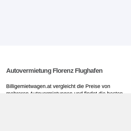
Autovermietung Florenz Flughafen
Billigemietwagen.at vergleicht die Preise von
mehreren Autovermietungen und findet die besten
Angebote für Mietwagen. Alle Preise für
Mietwagen in Florenz Flughafen sich inklusive
nötiger Versicherungsschutz und aller Kilometer.