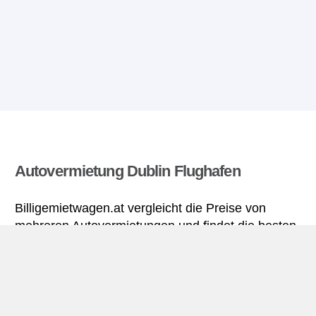
Autovermietung Dublin Flughafen
Billigemietwagen.at vergleicht die Preise von
mehreren Autovermietungen und findet die besten
Angebote für Mietwagen. Alle Preise für
Mietwagen in Dublin Flughafen sich inklusive
nötiger Versicherungsschutz und aller Kilometer.