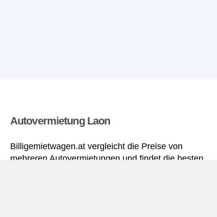
Autovermietung Laon
Billigemietwagen.at vergleicht die Preise von
mehreren Autovermietungen und findet die besten
Angebote für Mietwagen. Alle Preise für
Mietwagen in Laon sich inklusive nötiger
Versicherungsschutz und aller Kilometer.