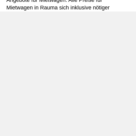
Angebote für Mietwagen. Alle Preise für
Mietwagen in Rauma sich inklusive nötiger
Versicherungsschutz und aller Kilometer.
Rauma miniguide
Autovermietung Rauma
Rauma (schwedisch: Rauma), der sich an der
Westküste im südlichen Teil
Finnlands
–