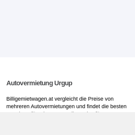
Autovermietung Urgup
Billigemietwagen.at vergleicht die Preise von
mehreren Autovermietungen und findet die besten
Angebote für Mietwagen. Alle Preise für
Mietwagen in Urgup sich inklusive nötiger
Versicherungsschutz und aller Kilometer.