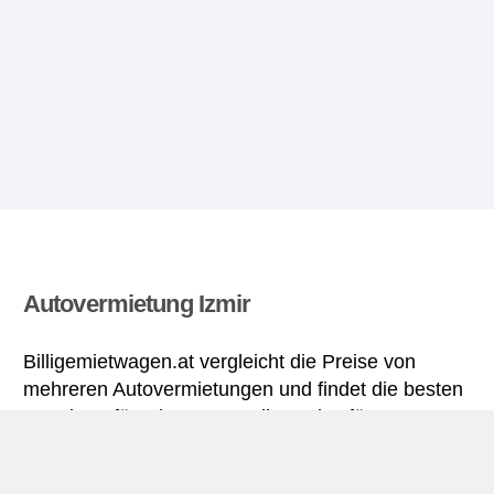
Autovermietung Izmir
Billigemietwagen.at vergleicht die Preise von
mehreren Autovermietungen und findet die besten
Angebote für Mietwagen. Alle Preise für
Mietwagen in Izmir sich inklusive nötiger
Versicherungsschutz und aller Kilometer.