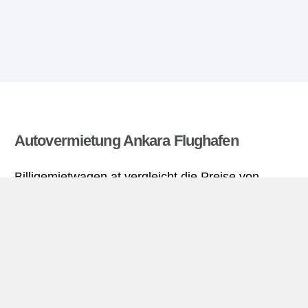
Autovermietung Ankara Flughafen
Billigemietwagen.at vergleicht die Preise von
mehreren Autovermietungen und findet die besten
Angebote für Mietwagen. Alle Preise für
Mietwagen in Ankara Flughafen sich inklusive
nötiger Versicherungsschutz und aller Kilometer.
Ankara Flughafen miniguide