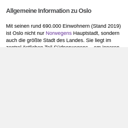
Allgemeine Information zu Oslo
Mit seinen rund 690.000 Einwohnern (Stand 2019)
ist Oslo nicht nur
Norwegens
Hauptstadt, sondern
auch die größte Stadt des Landes. Sie liegt im
zentral östlichen Teil Südnorwegens – am inneren
Oslofjord. Es fließen auch andere Flüsse durch die
Stadt, darunter zum Beispiel der Fluss Akerselva.
Oslo wurde bereits um das Jahr 1048 begründet.
1314 wurde die Stadt zum ersten Mal zur
Hauptstadt erhoben und dann erneut im Jahr 1814
– als sich die Vereinigung mit Dänemark auflöste.
Die Stadt liegt an einem wichtigen Hafen mit
lokalen und internationalen Verbindungen. Der
Oslofjord sowie die Hügel rund um die Stadt sind
beliebte Ziele für Outdoor- und Freizeitaktivitäten.