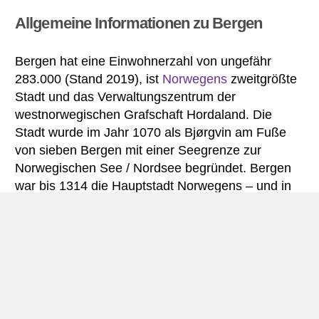
Allgemeine Informationen zu Bergen
Bergen hat eine Einwohnerzahl von ungefähr
283.000 (Stand 2019), ist
Norwegens
zweitgrößte
Stadt und das Verwaltungszentrum der
westnorwegischen Grafschaft Hordaland. Die
Stadt wurde im Jahr 1070 als Bjørgvin am Fuße
von sieben Bergen mit einer Seegrenze zur
Norwegischen See / Nordsee begründet. Bergen
war bis 1314 die Hauptstadt Norwegens – und in
der Zeit von 1300 bis um 1750 eine bedeutende
Stadt innerhalb der deutschen Hanse.
Bergen bietet viele interessante
Sehenswürdigkeiten. Zu den wichtigsten zählen
die Marienkirche aus der Mitte des 12.
Jahrhunderts (das älteste erhaltene Gebäude der