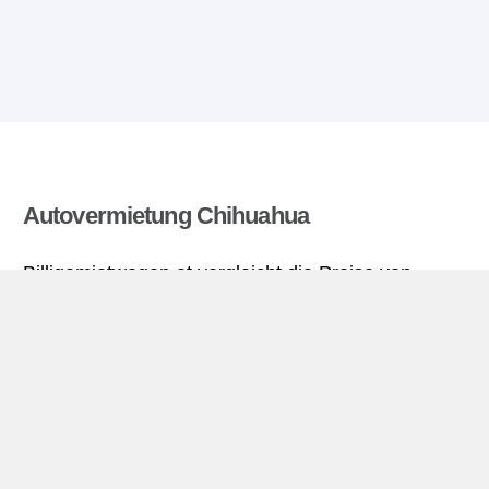
Autovermietung Chihuahua
Billigemietwagen.at vergleicht die Preise von
mehreren Autovermietungen und findet die besten
Angebote für Mietwagen. Alle Preise für
Mietwagen in Chihuahua sich inklusive nötiger
Versicherungsschutz und aller Kilometer.
Chihuahua miniguide