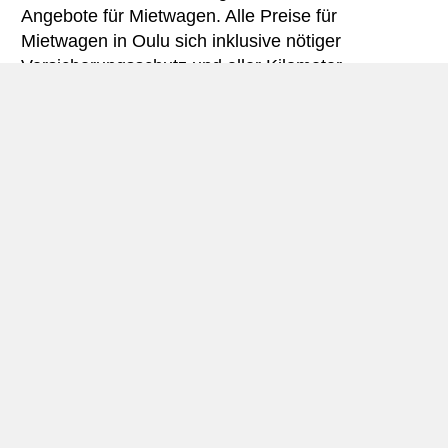
Angebote für Mietwagen. Alle Preise für
Mietwagen in Oulu sich inklusive nötiger
Versicherungsschutz und aller Kilometer.
Oulu miniguide
Autovermietung Oulu
Oulu (schwedisch: Oulu) ist gelegen im