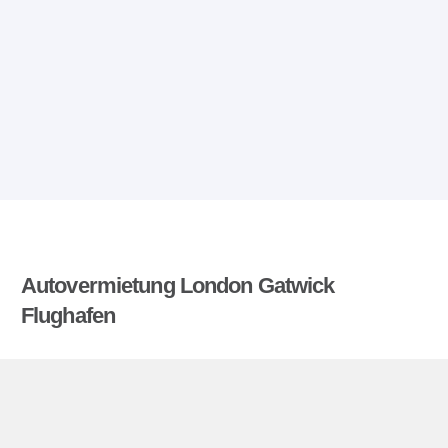
Autovermietung London Gatwick
Flughafen
Billigemietwagen.at vergleicht die Preise von
mehreren Autovermietungen und findet die besten
Angebote für Mietwagen. Alle Preise für
Mietwagen in London Gatwick Flughafen sich