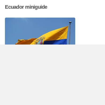
Ecuador miniguide
Autovermietung Ecuador
Ecuador liegt im Nordwesten Südamerikas –
rechts, auf dem Äquator und hat 14,6 Millionen
Einwohner (2009). Das Land der Küste zum
Pazifik im Westen, an der Grenze
Kolumbien
im
Norden und
Peru
im Osten und Süden.Das Land