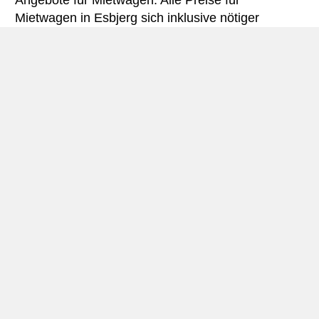
Angebote für Mietwagen. Alle Preise für
Mietwagen in Esbjerg sich inklusive nötiger
Versicherungsschutz und aller Kilometer.
Esbjerg miniguide
Autovermietung Esbjerg
Esbjerg ist Küste im Westen, speziell in der
Region
Süddänemark
und ist die 5. größte Stadt