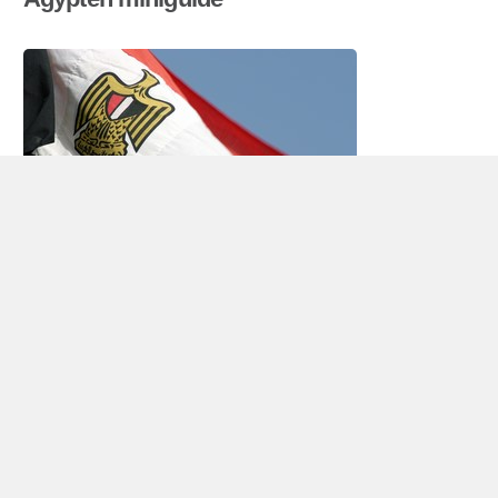
Autovermietung Ägypten
Ägypten ist ein arabisches Republik, in Nordafrika
– und teilweise in Südwestasien (aufgrund der
geographischen Lage der Sinai-
Halbinsel). Ägypten hat 83 Millionen Einwohner
(2009) und ist und grenzt an Libyen, Sudan, dem
Gazastreifen
Israel
. Das Land hat Küste am